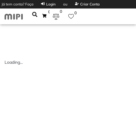
Já tem conta? Faça
Login
ou
Criar Conta
0
0
0
Loading...