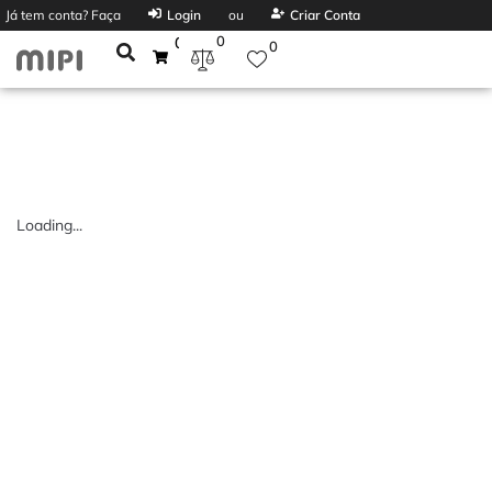
Já tem conta? Faça
Login
ou
Criar Conta
0
0
0
Loading...