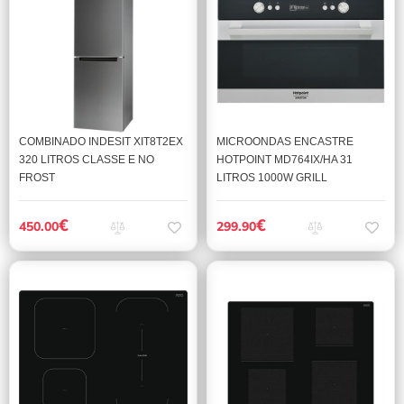
COMBINADO INDESIT XIT8T2EX
MICROONDAS ENCASTRE
320 LITROS CLASSE E NO
HOTPOINT MD764IX/HA 31
FROST
LITROS 1000W GRILL
€
€
450.00
299.90