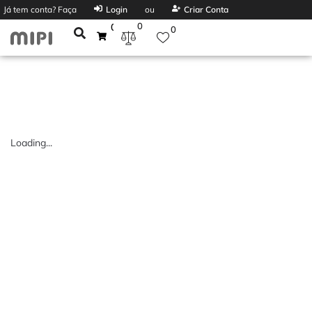
Já tem conta? Faça
Login
ou
Criar Conta
0
0
0
Loading...