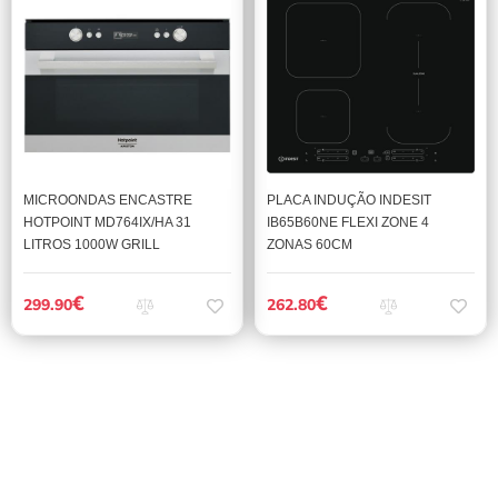
MICROONDAS ENCASTRE
PLACA INDUÇÃO INDESIT
HOTPOINT MD764IX/HA 31
IB65B60NE FLEXI ZONE 4
LITROS 1000W GRILL
ZONAS 60CM
€
€
299.90
262.80