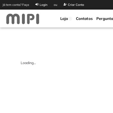
Já tem conta? Faça
Login
ou
Criar Conta
Loja
Contatos
Pergunta
Loading...