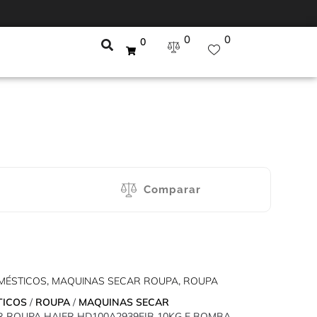
0
0
0
Comparar
MÉSTICOS
,
MAQUINAS SECAR ROUPA
,
ROUPA
TICOS
/
ROUPA
/
MAQUINAS SECAR
R ROUPA HAIER HD100A2939EIB 10KG E BOMBA