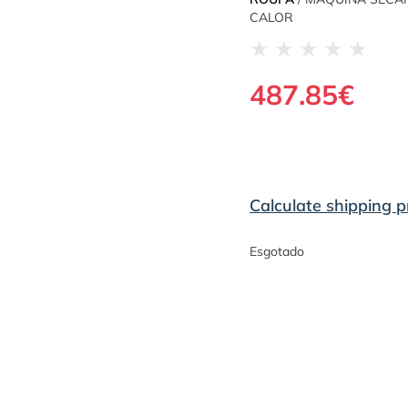
CALOR
★
★
★
★
★
487.85
€
Calculate shipping p
Esgotado