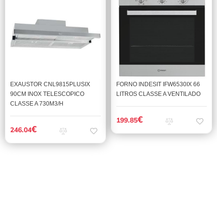
EXAUSTOR CNL9815PLUSIX
FORNO INDESIT IFW6530IX 66
90CM INOX TELESCOPICO
LITROS CLASSE A VENTILADO
CLASSE A 730M3/H
€
199.85
€
246.04