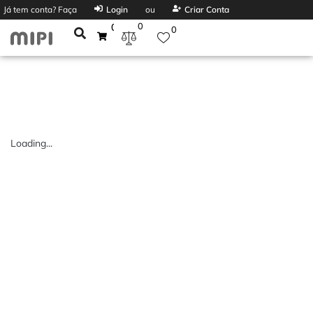
Já tem conta? Faça
Login
ou
Criar Conta
0
0
0
Loading...