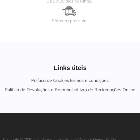
De 5 a 20 dias nas ilhas.
Entregas premium
Links úteis
Política de Cookies
Termos e condições
Política de Devoluções e Reembolso
Livro de Reclamações Online
Copyright ©
202
0
mipi é uma marca Mipial – Venda E Reparação De