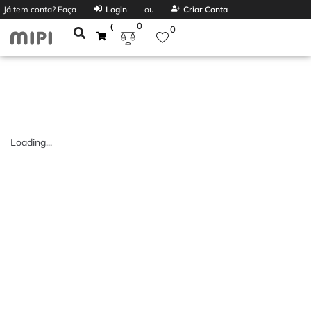
Já tem conta? Faça
Login
ou
Criar Conta
0
0
0
Loading...