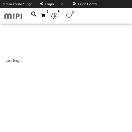
Já tem conta? Faça
Login
ou
Criar Conta
0
0
0
Loading...