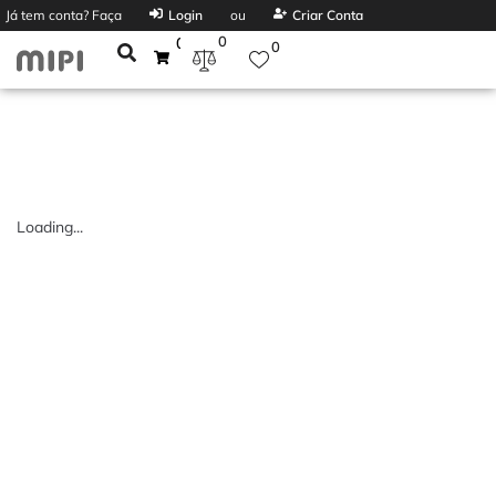
Já tem conta? Faça
Login
ou
Criar Conta
0
0
0
Loading...