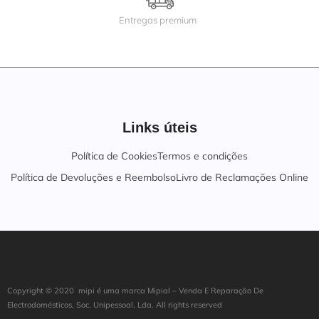
Entregas premium
Links úteis
Política de Cookies
Termos e condições
Política de Devoluções e Reembolso
Livro de Reclamações Online
Copyright ©
202
0
mipi é uma marca Mipial – Venda E Reparação De
Electrodomésticos, Soc. Unipessoal, Lda. All rights reserved