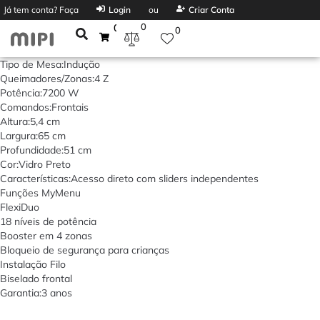
Já tem conta? Faça
Login
ou
Criar Conta
0
0
0
Tipo de Mesa:Indução
Queimadores/Zonas:4 Z
Potência:7200 W
Comandos:Frontais
Altura:5,4 cm
Largura:65 cm
Profundidade:51 cm
Cor:Vidro Preto
Características:Acesso direto com sliders independentes
Funções MyMenu
FlexiDuo
18 níveis de potência
Booster em 4 zonas
Bloqueio de segurança para crianças
Instalação Filo
Biselado frontal
Garantia:3 anos