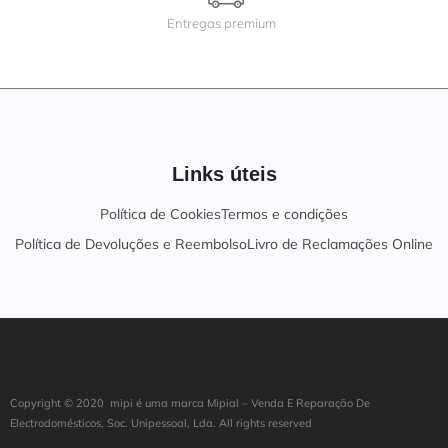
Entregas premium
Links úteis
Política de Cookies
Termos e condições
Política de Devoluções e Reembolso
Livro de Reclamações Online
Copyright ©
202
0
mipi é uma marca Mipial – Venda E Reparação De
Electrodomésticos, Soc. Unipessoal, Lda. All rights reserved