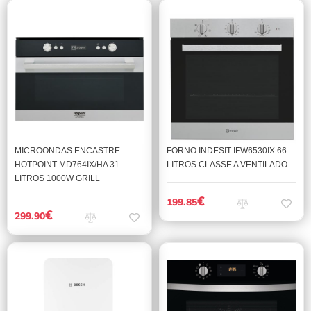
MICROONDAS ENCASTRE
FORNO INDESIT IFW6530IX 66
HOTPOINT MD764IX/HA 31
LITROS CLASSE A VENTILADO
LITROS 1000W GRILL
€
199.85
€
299.90