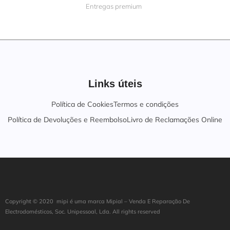
Entregas premium
Links úteis
Política de Cookies
Termos e condições
Política de Devoluções e Reembolso
Livro de Reclamações Online
Copyright ©
202
0
mipi é uma marca Mipial – Venda E Reparação De
Electrodomésticos, Soc. Unipessoal, Lda. All rights reserved