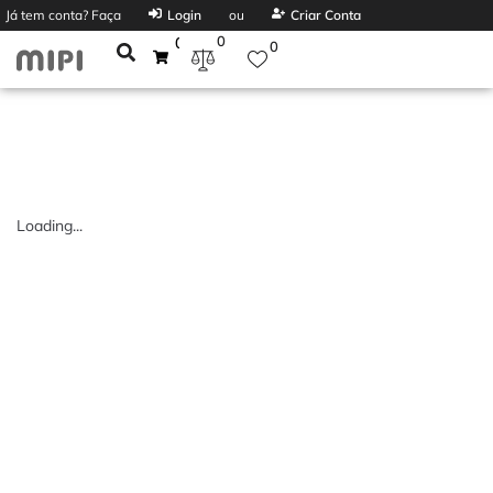
Já tem conta? Faça
Login
ou
Criar Conta
0
0
0
Loading...