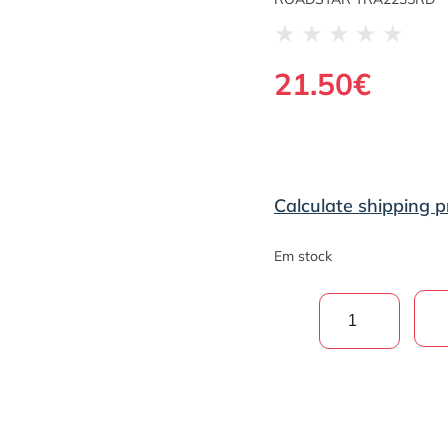
★
★
★
★
★
21.50
€
Calculate shipping p
Em stock