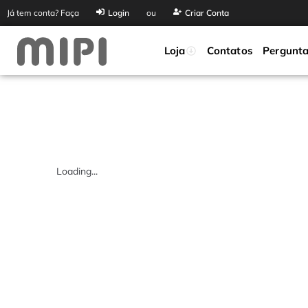
Já tem conta? Faça
Login
ou
Criar Conta
Loja
Contatos
Pergunta
Loading...