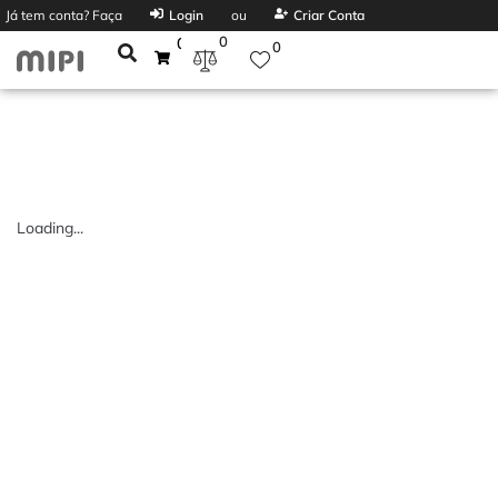
Já tem conta? Faça
Login
ou
Criar Conta
0
0
0
Loading...