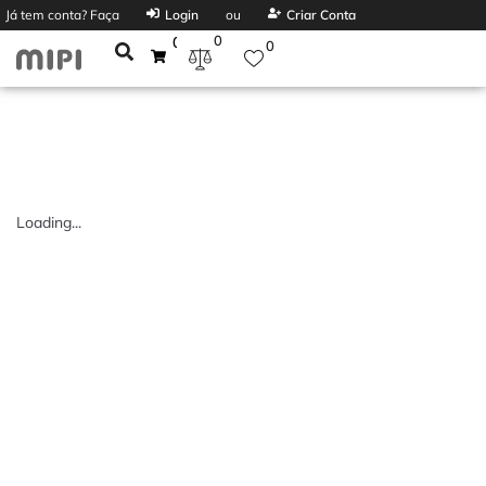
Já tem conta? Faça
Login
ou
Criar Conta
0
0
0
Loading...