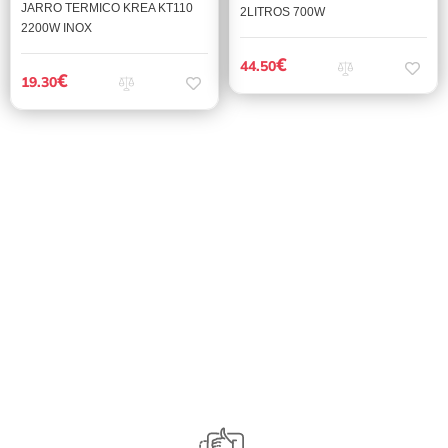
JARRO TERMICO KREA KT110
2LITROS 700W
2200W INOX
€
44.50
€
19.30