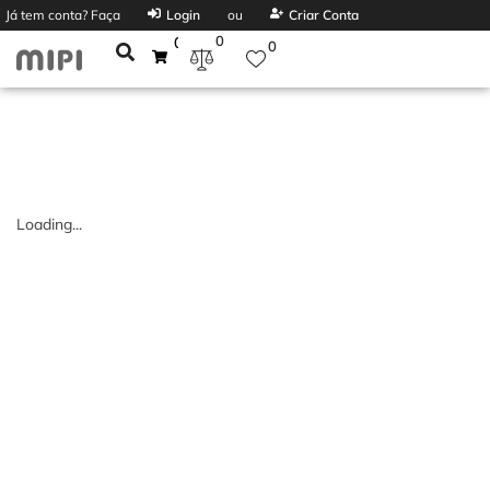
Já tem conta? Faça
Login
ou
Criar Conta
0
0
0
Loading...