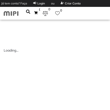
Já tem conta? Faça
Login
ou
Criar Conta
0
0
0
Loading...