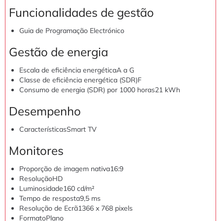
Funcionalidades de gestão
Guia de Programação Electrónico
Gestão de energia
Escala de eficiência energética
A a G
Classe de eficiência energética (SDR)
F
Consumo de energia (SDR) por 1000 horas
21 kWh
Desempenho
Características
Smart TV
Monitores
Proporção de imagem nativa
16:9
Resolução
HD
Luminosidade
160 cd/m²
Tempo de resposta
9,5 ms
Resolução de Ecrã
1366 x 768 pixels
Formato
Plano