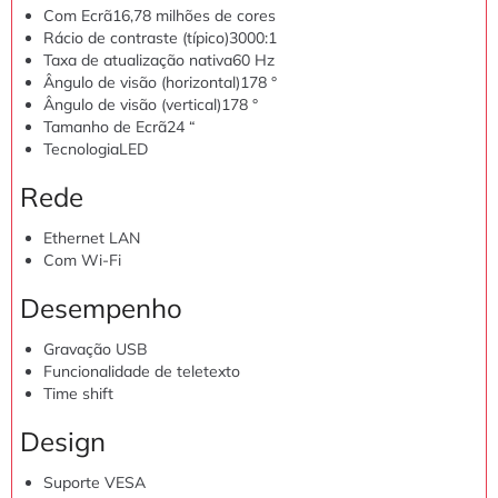
Com Ecrã
16,78 milhões de cores
Rácio de contraste (típico)
3000:1
Taxa de atualização nativa
60 Hz
Ângulo de visão (horizontal)
178 °
Ângulo de visão (vertical)
178 °
Tamanho de Ecrã
24 “
Tecnologia
LED
Rede
Ethernet LAN
Com Wi-Fi
Desempenho
Gravação USB
Funcionalidade de teletexto
Time shift
Design
Suporte VESA