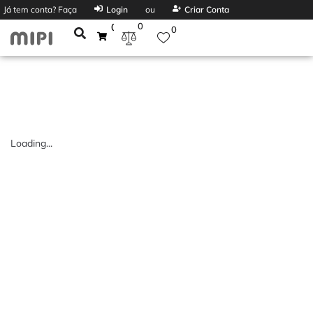
Já tem conta? Faça
Login
ou
Criar Conta
0
0
0
Loading...