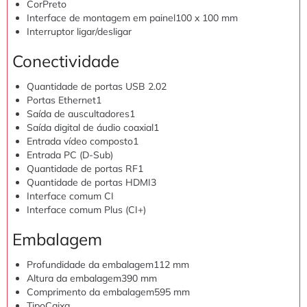
Cor
Preto
Interface de montagem em painel
100 x 100 mm
Interruptor ligar/desligar
Conectividade
Quantidade de portas USB 2.0
2
Portas Ethernet
1
Saída de auscultadores
1
Saída digital de áudio coaxial
1
Entrada vídeo composto
1
Entrada PC (D-Sub)
Quantidade de portas RF
1
Quantidade de portas HDMI
3
Interface comum CI
Interface comum Plus (CI+)
Embalagem
Profundidade da embalagem
112 mm
Altura da embalagem
390 mm
Comprimento da embalagem
595 mm
Tipo
Caixa