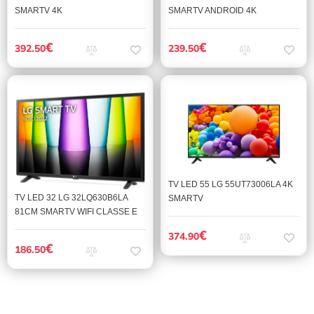
SMARTV 4K
SMARTV ANDROID 4K
€
€
392.50
239.50
TV LED 55 LG 55UT73006LA 4K
TV LED 32 LG 32LQ630B6LA
SMARTV
81CM SMARTV WIFI CLASSE E
€
374.90
€
186.50