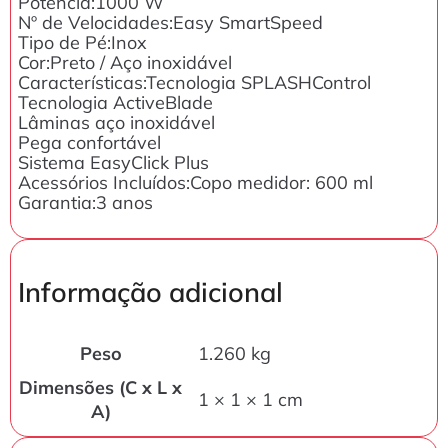
Potência:1000 W
Nº de Velocidades:Easy SmartSpeed
Tipo de Pé:Inox
Cor:Preto / Aço inoxidável
Características:Tecnologia SPLASHControl
Tecnologia ActiveBlade
Lâminas aço inoxidável
Pega confortável
Sistema EasyClick Plus
Acessórios Incluídos:Copo medidor: 600 ml
Garantia:3 anos
Informação adicional
Peso
1.260 kg
Dimensões (C x L x
1 × 1 × 1 cm
A)