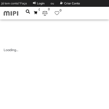
Já tem conta? Faça
Login
ou
Criar Conta
0
0
0
Loading...