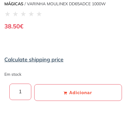
MÁGICAS
/ VARINHA MOULINEX DD65ADCE 1000W
★
★
★
★
★
38.50
€
Calculate shipping price
Em stock
Adicionar