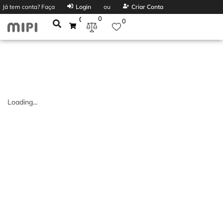
Já tem conta? Faça
Login
ou
Criar Conta
0
0
0
Loading...