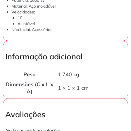
Potência: 1000 W
Material: Aço inoxidável
Velocidades:
10
Ajustável
Não Inclui: Acessórios
Informação adicional
Peso
1.740 kg
Dimensões (C x L x
1 × 1 × 1 cm
A)
Avaliações
Ainda não existem avaliações.