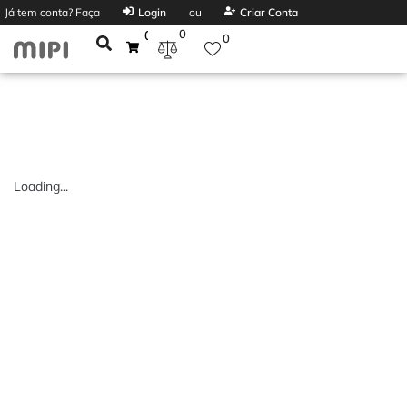
Já tem conta? Faça
Login
ou
Criar Conta
0
0
0
Loading...