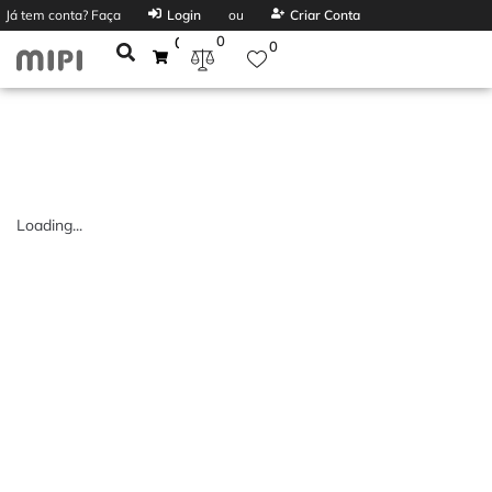
Já tem conta? Faça
Login
ou
Criar Conta
0
0
0
Loading...