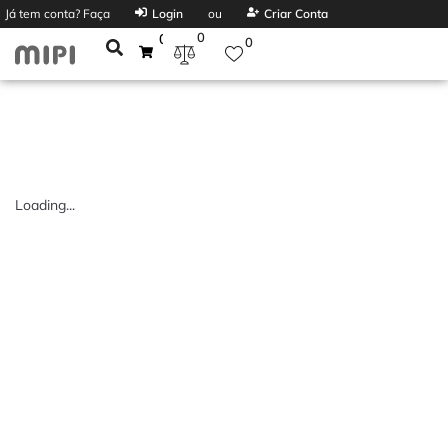
Já tem conta? Faça
Login
ou
Criar Conta
0
0
0
Loading...