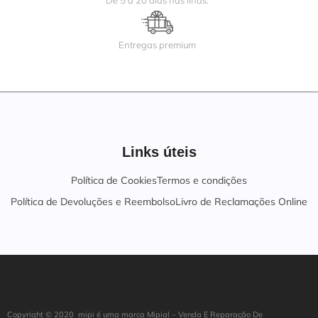
De 5 a 20 dias nas ilhas.
Entregas premium
Links úteis
Política de Cookies
Termos e condições
Política de Devoluções e Reembolso
Livro de Reclamações Online
Copyright ©
202
0
mipi é uma marca Mipial – Venda E Reparação De