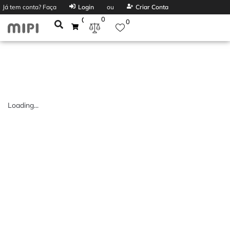
Já tem conta? Faça
Login
ou
Criar Conta
0
0
0
Loading...