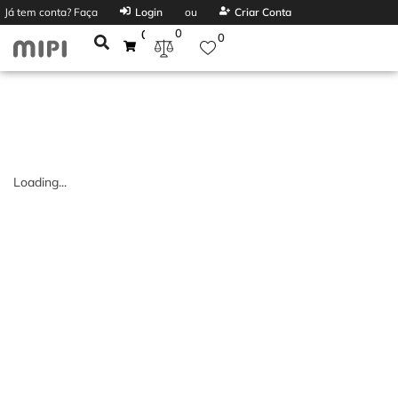
Já tem conta? Faça
Login
ou
Criar Conta
0
0
0
Loading...