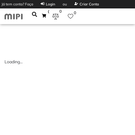
Já tem conta? Faça
Login
ou
Criar Conta
0
0
0
Loading...