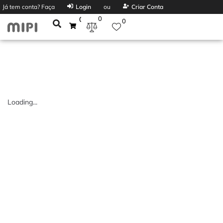
Já tem conta? Faça
Login
ou
Criar Conta
0
0
0
Loading...