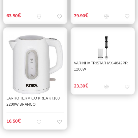
€
€
63.50
79.90
VARINHA TRISTAR MX-4842PR
1200W
€
23.30
JARRO TERMICO KREA KT100
2200W BRANCO
€
16.50