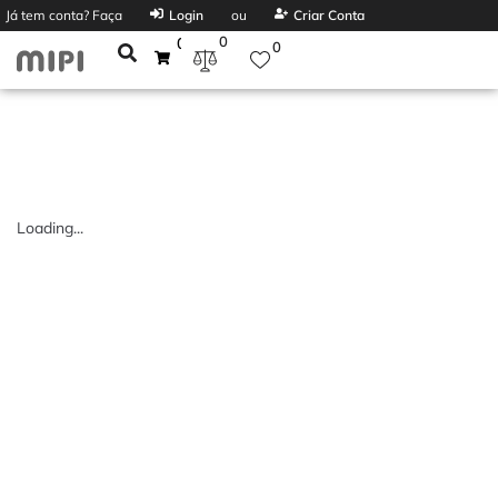
Já tem conta? Faça
Login
ou
Criar Conta
0
0
0
Loading...