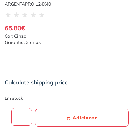
ARGENTAPRO 124X40
★
★
★
★
★
65.80
€
Cor: Cinza
Garantia: 3 anos
–
Calculate shipping price
Em stock
Adicionar