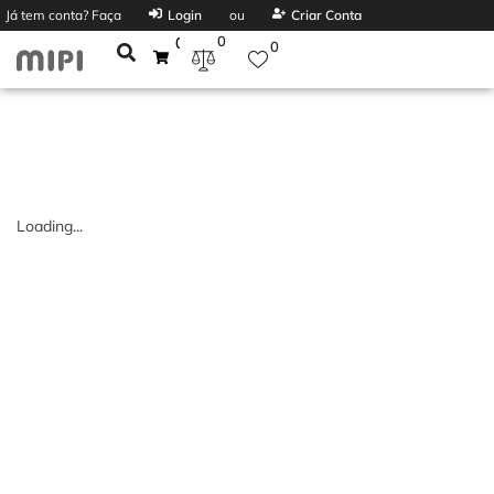
Já tem conta? Faça
Login
ou
Criar Conta
0
0
0
Loading...