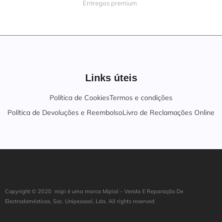
Entregas premium
Links úteis
Política de Cookies
Termos e condições
Política de Devoluções e Reembolso
Livro de Reclamações Online
Copyright ©
202
0
mipi é uma marca Mipial – Venda E Reparação De
Electrodomésticos, Soc. Unipessoal, Lda. All rights reserved